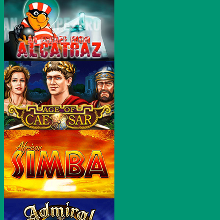
user_1773309
Lucky Lady's Charm Deluxe
user_1773309
10 000 руб.
Dolphin's Pearl Deluxe
Markmark
5 100 руб.
Blackjack
Alex Buh
15 520 руб.