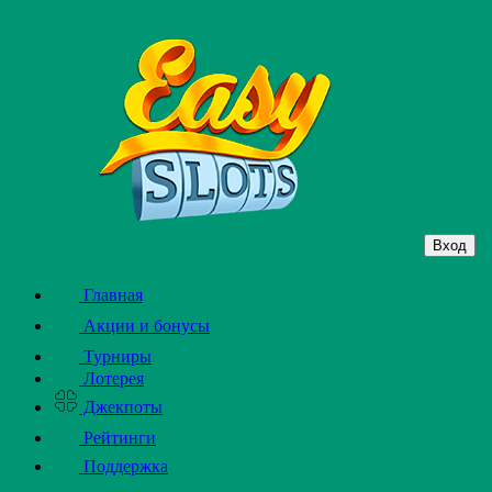
Вход
Главная
Акции и бонусы
Турниры
Лотерея
Джекпоты
Рейтинги
Поддержка