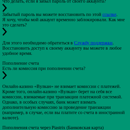
Что делать, если я забыл пароль от своего аккаунта?
Забытый пароль вы можете восстановить по этой
ссылке
.
Я хочу, чтобы мой аккаунт временно заблокировали. Как мне
это сделать?
Для этого необходимо обратиться в
Службу поддержки
.
Восстановить доступ к своему аккаунту вы можете в любое
удобное время.
Пополнение счета
Есть ли комиссия при пополнении счета?
Онлайн-казино «Вулкан» не взимает комиссии с платежей.
Кроме того, онлайн-казино «Вулкан» берет на себя все
комиссии, взимаемые при транзакции платежной системой.
Однако, в особых случаях, банк может взимать
дополнительную комиссию за проведение транзакции
(например, в случае, если вы платите со счета в иностранной
валюте).
Пополнения счета через Piastrix (Банковская карта)