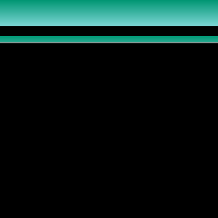
реальные деньги.