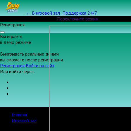
← В игровой зал
Поддержка 24/7
Вы играете в демо-режиме.
Переключите режим
и выигрывайте 
Регистрация
Вы играете
в демо режиме
Выигрывать реальные деньги
вы сможете после регистрации.
Регистрация
Войти на сайт
Или войти через:
Главная
Игровой зал
Fortune rangers