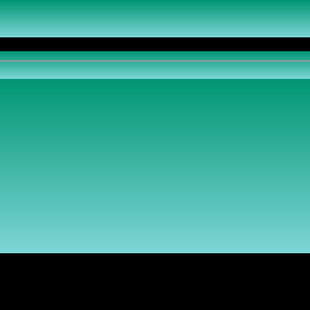
реальные деньги.