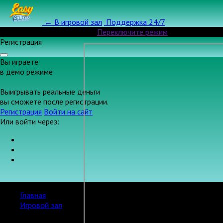
← В игровой зал
Поддержка 24/7
Вы играете в демо-режиме.
Переключите режим
и выигрывайте 
Регистрация
Вы играете
в демо режиме
Выигрывать реальные деньги
вы сможете после регистрации.
Регистрация
Войти на сайт
Или войти через:
Главная
Игровой зал
The Real King