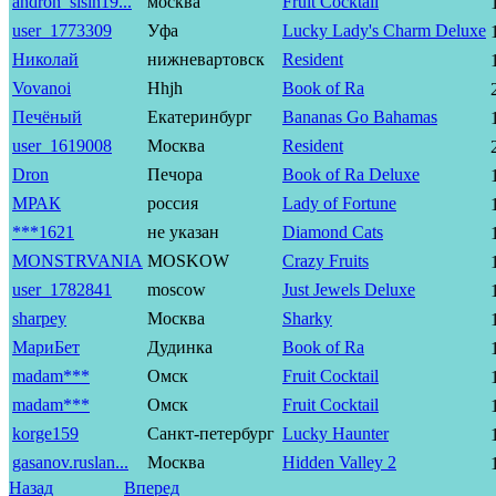
andron_sisin19...
москва
Fruit Cocktail
user_1773309
Уфа
Lucky Lady's Charm Deluxe
Николай
нижневартовск
Resident
Vovanoi
Hhjh
Book of Ra
Печёный
Екатеринбург
Bananas Go Bahamas
user_1619008
Москва
Resident
Dron
Печора
Book of Ra Deluxe
МРАК
россия
Lady of Fortune
***1621
не указан
Diamond Cats
MONSTRVANIA
MOSKOW
Crazy Fruits
user_1782841
moscow
Just Jewels Deluxe
sharpey
Москва
Sharky
МариБет
Дудинка
Book of Ra
madam***
Омск
Fruit Cocktail
madam***
Омск
Fruit Cocktail
korge159
Санкт-петербург
Lucky Haunter
gasanov.ruslan...
Москва
Hidden Valley 2
Назад
Вперед