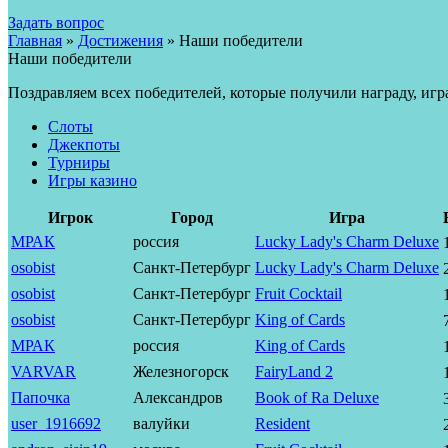
Задать вопрос
Главная
»
Достижения
»
Наши победители
Наши победители
Поздравляем всех победителей, которые получили награду, иг
Слоты
Джекпоты
Турниры
Игры казино
Игрок
Город
Игра
МРАК
россия
Lucky Lady's Charm Deluxe
osobist
Санкт-Петербург
Lucky Lady's Charm Deluxe
osobist
Санкт-Петербург
Fruit Cocktail
osobist
Санкт-Петербург
King of Cards
МРАК
россия
King of Cards
VARVAR
Железногорск
FairyLand 2
Папочка
Александров
Book of Ra Deluxe
user_1916692
валуйки
Resident