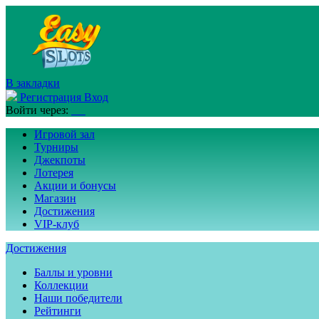
В закладки
Регистрация
Вход
Войти через:
Игровой зал
Турниры
Джекпоты
Лотерея
Акции и бонусы
Магазин
Достижения
VIP-клуб
Достижения
Баллы и уровни
Коллекции
Наши победители
Рейтинги